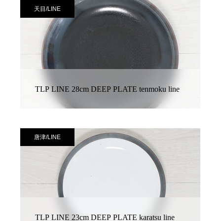
天目/LINE
TLP LINE 28cm DEEP PLATE tenmoku line
唐津/LINE
TLP LINE 23cm DEEP PLATE karatsu line