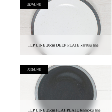
唐津/LINE
TLP LINE 28cm DEEP PLATE karatsu line
天目/LINE
TLP LINE 25cm FLAT PLATE tenmoku line