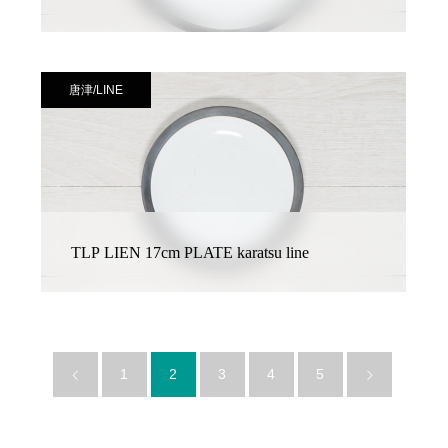
唐津/LINE
TLP LIEN 17cm PLATE karatsu line
1
2
3
4
5