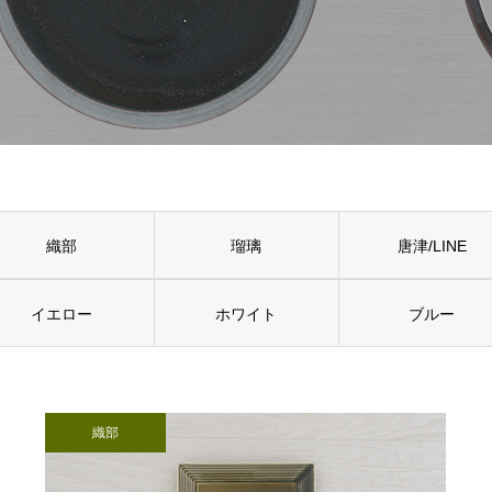
織部
瑠璃
唐津/LINE
イエロー
ホワイト
ブルー
織部