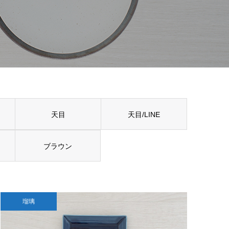
天目
天目/LINE
ブラウン
瑠璃