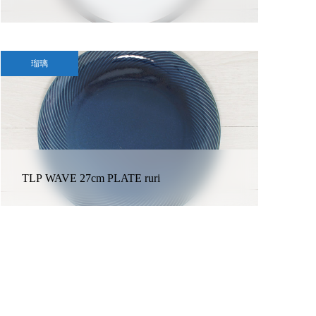
瑠璃
TLP WAVE 27cm PLATE ruri